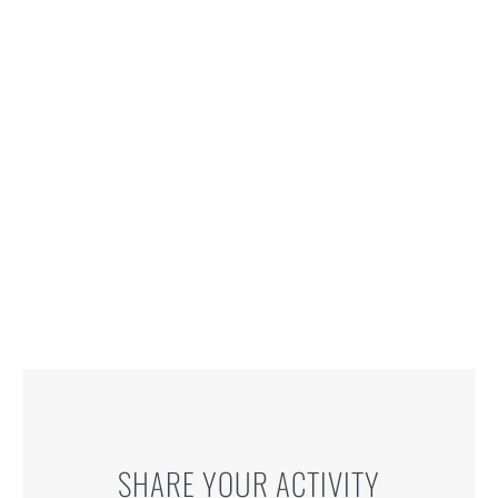
adipisicing elit, sed do eiusmod tempor
incididunt ut labore et dolore magna aliqua.
Ut enim ad minim veniam, quis nostrud
exercitation.
LEARN MORE ABOUT AVADA
SHARE YOUR ACTIVITY